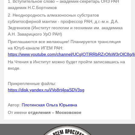
1. Вступительное слово – академик-секретарь ОНЗ РАН
академик Н.С.Бортников
2. Неоднородность алмазоносных субстратов
сублитосферной мантии - профессор РАН, д.г.-м.н. Д.А.
Зедгенизов (Институт геологии и геохимии им. академика
А.Н. Заварицкого УрО РАН)
Приглашаются все желающие! Планируется трансляция
на Ютуб-канале ИГЕМ РАН:
https://www.youtube.com/channel/UCgIOTlRRbRZrOfsW3rOlC8g/l
На Чтения в Институт можно будет пройти записавшись на
входе.
Прикрепленные файлы:
https://disk.yandex.ru/i/Vo8rt4paSDV3sg
Автор:
Плотинская Ольга Юрьевна
От имени
отделения – Московское