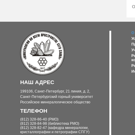
О
О
У
П
У
Р
к
Р
И
НАШ АДРЕС
199106, Санкт-Петербург, 21 линия, д. 2,
Санкт-Петербургский горный университет
Российское минералогическое общество
ТЕЛЕФОН
(812) 328-86-40 (РМО)
(812) 328-84-98 (библиотека РМО)
(812) 328-82-47 (кафедра минералогии,
кристаллографии и петрографии СПГУ)