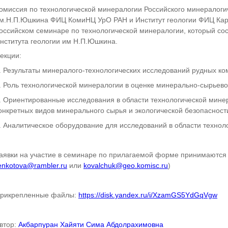
омиссия по технологической минералогии Российского минералогич
м.Н.П.Юшкина ФИЦ КомиНЦ УрО РАН и Институт геологии ФИЦ Кар
оссийском семинаре по технологической минералогии, который сост
нститута геологии им Н.П.Юшкина.
екции:
. Результаты минералого-технологических исследований рудных ком
. Роль технологической минералогии в оценке минерально-сырьево
. Ориентированные исследования в области технологической мин
онкретных видов минерального сырья и экологической безопасност
. Аналитическое оборудование для исследований в области технол
аявки на участие в семинаре по прилагаемой форме принимаются д
enkotova@rambler.ru
или
kovalchuk@geo.komisc.ru
)
рикрепленные файлы:
https://disk.yandex.ru/i/XzamGS5YdGqVgw
втор:
Акбарпуран Хайяти Сима Абдолрахимовна