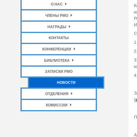
О НАС
К
и
ЧЛЕНЫ РМО
Р
И
НАГРАДЫ
С
КОНТАКТЫ
1
КОНФЕРЕНЦИИ
2
3
БИБЛИОТЕКА
к
ЗАПИСКИ РМО
4
НОВОСТИ
З
ОТДЕЛЕНИЯ
(
КОМИССИИ
П
А