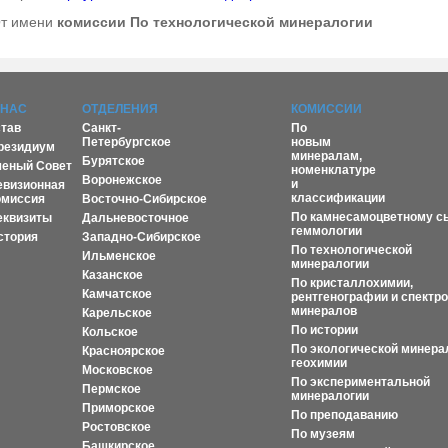
т имени
комиссии По технологической минералогии
 НАС
ОТДЕЛЕНИЯ
КОМИССИИ
став
Санкт-
По
Петербургское
новым
резидиум
минералам,
Бурятское
ченый Совет
номенклатуре
Воронежское
и
евизионная
классификации
омиссия
Восточно-Сибирское
По камнесамоцветному с
еквизиты
Дальневосточное
геммологии
стория
Западно-Сибирское
По технологической
Ильменское
минералогии
Казанское
По кристаллохимии,
Камчатское
рентгенографии и спектр
минералов
Карельское
По истории
Кольское
По экологической минера
Красноярское
геохимии
Московское
По экспериментальной
Пермское
минералогии
Приморское
По преподаванию
Ростовское
По музеям
Башкирское