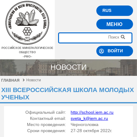
RUS
МЕНЮ
РОССИЙСКОЕ МИНЕРАЛОГИЧЕСКОЕ
ВОЙТИ
ОБЩЕСТВО
–РМО–
НОВОСТИ
Новости
ГЛАВНАЯ
XIII ВСЕРОССИЙСКАЯ ШКОЛА МОЛОДЫХ
УЧЕНЫХ
Официальный сайт:
http://school.iem.ac.ru
Контактный email:
sveta_k@iem.ac.ru
Место проведения:
Черноголовка
Сроки проведения:
27-28 октября 2022г.