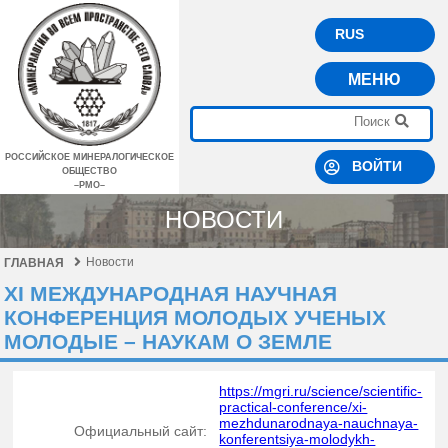
RUS
МЕНЮ
РОССИЙСКОЕ МИНЕРАЛОГИЧЕСКОЕ
ВОЙТИ
ОБЩЕСТВО
–РМО–
НОВОСТИ
Новости
ГЛАВНАЯ
XI МЕЖДУНАРОДНАЯ НАУЧНАЯ
КОНФЕРЕНЦИЯ МОЛОДЫХ УЧЕНЫХ
МОЛОДЫЕ – НАУКАМ О ЗЕМЛЕ
https://mgri.ru/science/scientific-
practical-conference/xi-
mezhdunarodnaya-nauchnaya-
Официальный сайт:
konferentsiya-molodykh-