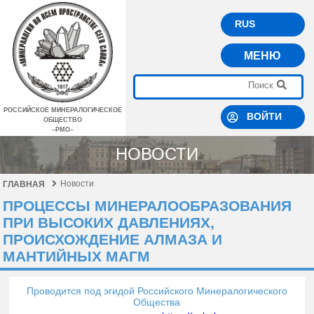
RUS
МЕНЮ
РОССИЙСКОЕ МИНЕРАЛОГИЧЕСКОЕ
ВОЙТИ
ОБЩЕСТВО
–РМО–
НОВОСТИ
Новости
ГЛАВНАЯ
ПРОЦЕССЫ МИНЕРАЛООБРАЗОВАНИЯ
ПРИ ВЫСОКИХ ДАВЛЕНИЯХ,
ПРОИСХОЖДЕНИЕ АЛМАЗА И
МАНТИЙНЫХ МАГМ
Проводится под эгидой Российского Минералогического
Общества