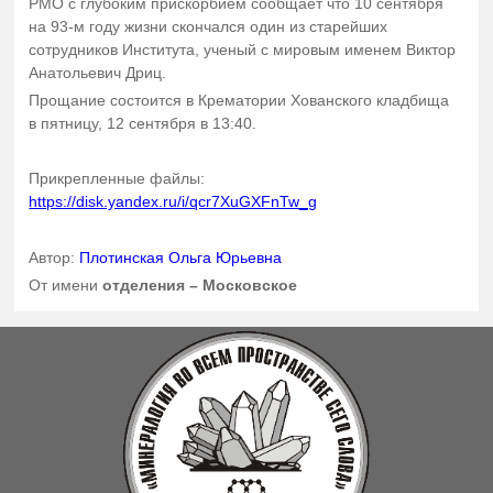
РМО с глубоким прискорбием сообщает что 10 сентября
на 93-м году жизни скончался один из старейших
сотрудников Института, ученый с мировым именем Виктор
Анатольевич Дриц.
Прощание состоится в Крематории Хованского кладбища
в пятницу, 12 сентября в 13:40.
Прикрепленные файлы:
https://disk.yandex.ru/i/qcr7XuGXFnTw_g
Автор:
Плотинская Ольга Юрьевна
От имени
отделения – Московское