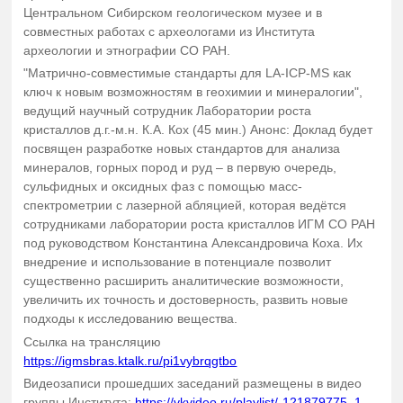
Центральном Сибирском геологическом музее и в
совместных работах с археологами из Института
археологии и этнографии СО РАН.
"Матрично-совместимые стандарты для LA-ICP-MS как
ключ к новым возможностям в геохимии и минералогии",
ведущий научный сотрудник Лаборатории роста
кристаллов д.г.-м.н. К.А. Кох (45 мин.) Анонс: Доклад будет
посвящен разработке новых стандартов для анализа
минералов, горных пород и руд – в первую очередь,
сульфидных и оксидных фаз с помощью масс-
спектрометрии с лазерной абляцией, которая ведётся
сотрудниками лаборатории роста кристаллов ИГМ СО РАН
под руководством Константина Александровича Коха. Их
внедрение и использование в потенциале позволит
существенно расширить аналитические возможности,
увеличить их точность и достоверность, развить новые
подходы к исследованию вещества.
Ссылка на трансляцию
https://igmsbras.ktalk.ru/pi1vybrqgtbo
Видеозаписи прошедших заседаний размещены в видео
группы Института:
https://vkvideo.ru/playlist/-121879775_1