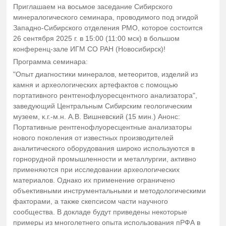
Приглашаем на восьмое заседание Сибирского
минералогического семинара, проводимого под эгидой
Западно-Сибирского отделения РМО, которое состоится
26 сентября 2025 г. в 15:00 (11:00 мск) в большом
конференц-зале ИГМ СО РАН (Новосибирск)!
Программа семинара:
"Опыт диагностики минералов, метеоритов, изделий из
камня и археологических артефактов с помощью
портативного рентгенофлуоресцентного анализатора",
заведующий Центральным Сибирским геологическим
музеем, к.г.-м.н. А.В. Вишневский (15 мин.) Анонс:
Портативные рентгенофлуоресцентные анализаторы
нового поколения от известных производителей
аналитического оборудования широко используются в
горнорудной промышленности и металлургии, активно
применяются при исследовании археологических
материалов. Однако их применение ограничено
объективными инструментальными и методологическими
факторами, а также скепсисом части научного
сообщества. В докладе будут приведены некоторые
примеры из многолетнего опыта использования пРФА в