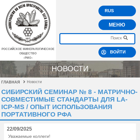
RUS
МЕНЮ
РОССИЙСКОЕ МИНЕРАЛОГИЧЕСКОЕ
ВОЙТИ
ОБЩЕСТВО
–РМО–
НОВОСТИ
Новости
ГЛАВНАЯ
СИБИРСКИЙ СЕМИНАР № 8 - МАТРИЧНО-
СОВМЕСТИМЫЕ СТАНДАРТЫ ДЛЯ LA-
ICP-MS / ОПЫТ ИСПОЛЬЗОВАНИЯ
ПОРТАТИВНОГО РФА
22/09/2025
Уважаемые коллеги!