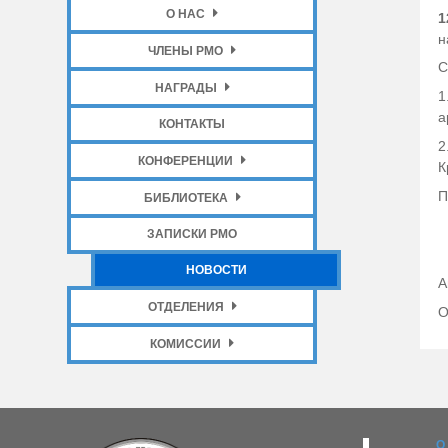
О НАС
1
н
ЧЛЕНЫ РМО
С
НАГРАДЫ
1
а
КОНТАКТЫ
2
КОНФЕРЕНЦИИ
К
П
БИБЛИОТЕКА
ЗАПИСКИ РМО
НОВОСТИ
А
ОТДЕЛЕНИЯ
О
КОМИССИИ
О