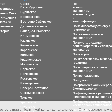
став
Санкт-
По
Петербургское
новым
резидиум
минералам,
Бурятское
ченый Совет
номенклатуре
Воронежское
и
евизионная
классификации
омиссия
Восточно-Сибирское
По камнесамоцветному с
еквизиты
Дальневосточное
геммологии
стория
Западно-Сибирское
По технологической
Ильменское
минералогии
Казанское
По кристаллохимии,
Камчатское
рентгенографии и спектр
минералов
Карельское
По истории
Кольское
По экологической минера
Красноярское
геохимии
Московское
По экспериментальной
Пермское
минералогии
Приморское
По преподаванию
Ростовское
По музеям
Башкирское
По органической минерал
Северо-Восточное
биоминералогии
Сыктывкарское
По флюидным и расплав
включениям в минералах
Томское
По физическим методам
Уральское
исследования минералов
Читинское
оответствии с
Политикой конфиденциальности
. Они помогают улу
По современному