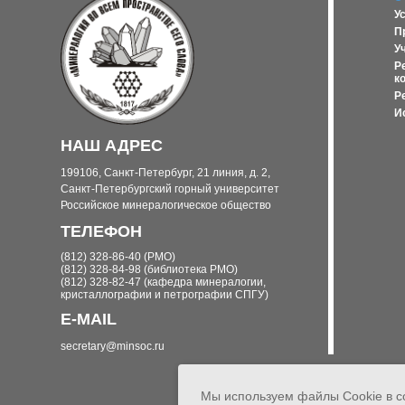
У
П
У
Р
к
Р
И
НАШ АДРЕС
199106, Санкт-Петербург, 21 линия, д. 2,
Санкт-Петербургский горный университет
Российское минералогическое общество
ТЕЛЕФОН
(812) 328-86-40 (РМО)
(812) 328-84-98 (библиотека РМО)
(812) 328-82-47 (кафедра минералогии,
кристаллографии и петрографии СПГУ)
E-MAIL
secretary@minsoc.ru
Мы используем файлы Cookie в с