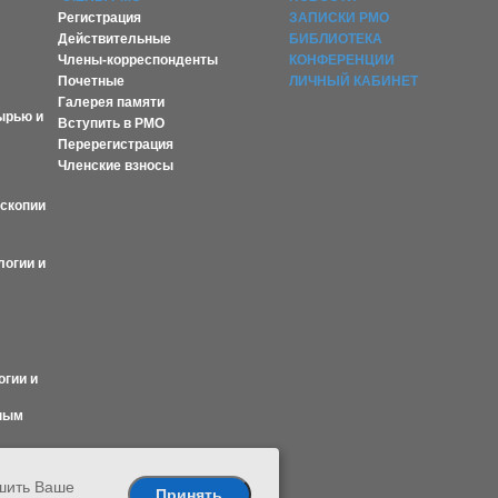
Регистрация
ЗАПИСКИ РМО
Действительные
БИБЛИОТЕКА
Члены-корреспонденты
КОНФЕРЕНЦИИ
Почетные
ЛИЧНЫЙ КАБИНЕТ
Галерея памяти
ырью и
Вступить в РМО
Перерегистрация
Членские взносы
оскопии
логии и
огии и
ным
чшить Ваше
Принять