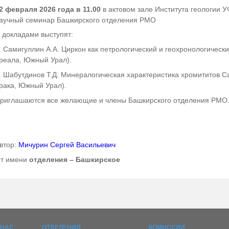
2 февраля 2026 года в 11.00
в актовом зале Института геологии УФ
аучный семинар Башкирского отделения РМО
 докладами выступят:
. Самигуллин А.А. Циркон как петрологический и геохронологическ
реала, Южный Урал).
. Шабутдинов Т.Д. Минералогическая характеристика хромититов 
рака, Южный Урал).
риглашаются все желающие и члены Башкирского отделения РМО
втор:
Мичурин Сергей Васильевич
т имени
отделения – Башкирское
 НАС
ОТДЕЛЕНИЯ
КОМИССИИ