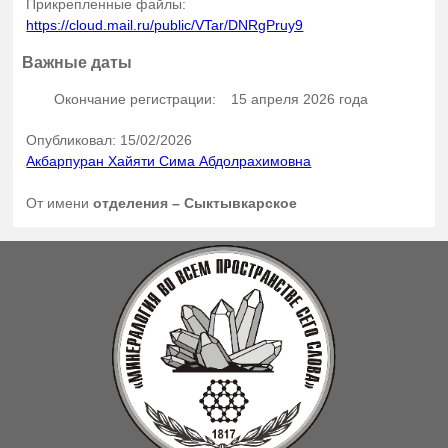
Прикрепленные файлы:
https://cloud.mail.ru/public/VTar/DNRgPruy9
Важные даты
Окончание регистрации:
15 апреля 2026 года
Опубликовал: 15/02/2026
Акбарпуран Хайяти Сима Абдолрахимовна
От имени
отделения – Сыктывкарское