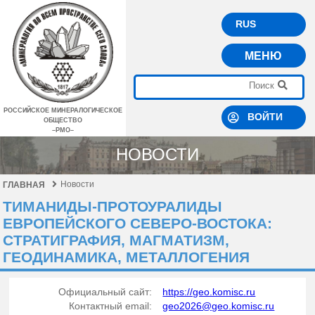
RUS
МЕНЮ
РОССИЙСКОЕ МИНЕРАЛОГИЧЕСКОЕ
ВОЙТИ
ОБЩЕСТВО
–РМО–
НОВОСТИ
Новости
ГЛАВНАЯ
ТИМАНИДЫ-ПРОТОУРАЛИДЫ
ЕВРОПЕЙСКОГО СЕВЕРО-ВОСТОКА:
CТРАТИГРАФИЯ, МАГМАТИЗМ,
ГЕОДИНАМИКА, МЕТАЛЛОГЕНИЯ
Официальный сайт:
https://geo.komisc.ru
Контактный email:
geo2026@geo.komisc.ru