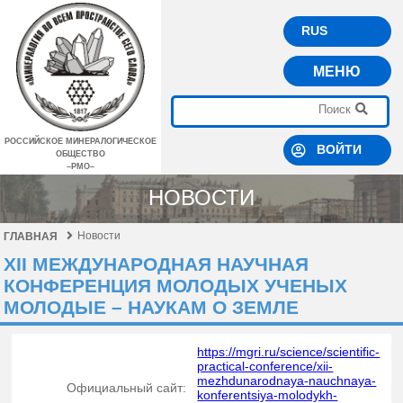
RUS
МЕНЮ
РОССИЙСКОЕ МИНЕРАЛОГИЧЕСКОЕ
ВОЙТИ
ОБЩЕСТВО
–РМО–
НОВОСТИ
Новости
ГЛАВНАЯ
XII МЕЖДУНАРОДНАЯ НАУЧНАЯ
КОНФЕРЕНЦИЯ МОЛОДЫХ УЧЕНЫХ
МОЛОДЫЕ – НАУКАМ О ЗЕМЛЕ
https://mgri.ru/science/scientific-
practical-conference/xii-
mezhdunarodnaya-nauchnaya-
Официальный сайт:
konferentsiya-molodykh-