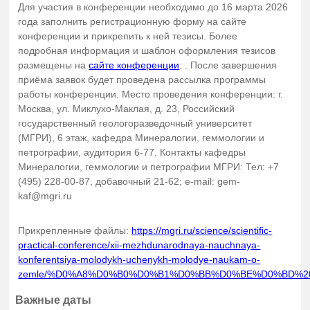
Для участия в конференции необходимо до 16 марта 2026
года заполнить регистрационную форму на сайте
конференции и прикрепить к ней тезисы. Более
подробная информация и шаблон оформления тезисов
размещены на
сайте конференции
: . После завершения
приёма заявок будет проведена рассылка программы
работы конференции. Место проведения конференции: г.
Москва, ул. Миклухо-Маклая, д. 23, Российский
государственный геологоразведочный университет
(МГРИ), 6 этаж, кафедра Минералогии, геммологии и
петрографии, аудитория 6-77. Контакты кафедры
Минералогии, геммологии и петрографии МГРИ: Тел: +7
(495) 228-00-87, добавочный 21-62; e-mail: gem-
kaf@mgri.ru
Прикрепленные файлы:
https://mgri.ru/science/scientific-
practical-conference/xii-mezhdunarodnaya-nauchnaya-
konferentsiya-molodykh-uchenykh-molodye-naukam-o-
zemle/%D0%A8%D0%B0%D0%B1%D0%BB%D0%BE%D0%BD%
Важные даты