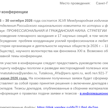
Место проведения:
Санкт-
 конференции
6 – 30 октября 2026
года состоится
XLVII Международная годична
тделения Российского национального комитета по истории и ф
аук
: ПРОФЕССИОНАЛЬНАЯ И ГРАЖДАНСКАЯ НАУКА: СТРАТЕГИИ 
роведение пленарного заседания и 17 научных секций, в том числ
бсуждение: проблем координации усилий профессионалов и любителе
стории организации и деятельности научных обществ (в 2026 г. – 
бществу), научного волонтерства как феномена XXI в. Возможно об
лавной темы конференции.
ля участия в конференции следует предоставить руководителю се
оценту кафедры геологии и разведки месторождений полезных иско
nnatutakova@yandex.ru, Tutakova_AYa@pers.spmi.ru, моб.тел.921-7
 июня 2026 года.
На основании полученных заявок будет сформир
ставляет за собой право принятия решения о включении докладов 
окладов. Тезисы докладов, опубликованные в сборнике материал
нформация о правилах подачи заявки и тезисов -
в информационн
рикрепленные файлы:
https://disk.yandex.ru/i/foTLL8mLdjv2gg