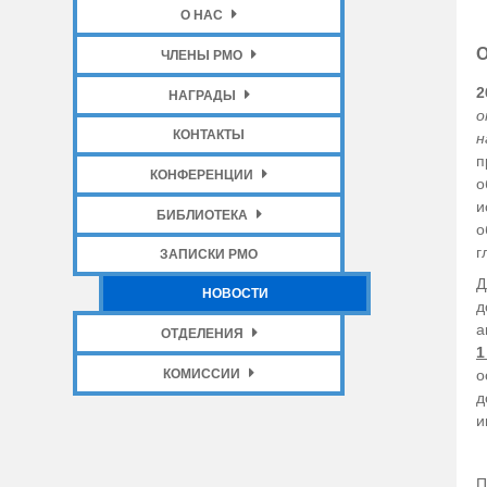
О НАС
О
ЧЛЕНЫ РМО
2
НАГРАДЫ
о
КОНТАКТЫ
н
п
КОНФЕРЕНЦИИ
о
и
БИБЛИОТЕКА
о
г
ЗАПИСКИ РМО
Д
НОВОСТИ
д
a
ОТДЕЛЕНИЯ
1
КОМИССИИ
о
д
и
П