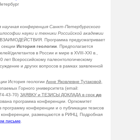
Петербург
я научная конференция Санкт-Петербургского
илософии науки и техники Российской академии
ВЗАИМОДЕЙСТВИЯ. Программа предусматривает
е секции
История геологии
. Предполагается
й/дилетантов в России и мире в XVIII-XXI в.,
110 лет Всероссийскому палеонтологическому
суждение и других вопросов в рамках заявленной
кции История геологии
Анне Яковлевне Тутаковой,
паемых Горного университета (email:
74-43-70)
ЗАЯВКУ и ТЕЗИСЫ ДОКЛАДА в срок
до
ована программа конференции. Оргкомитет
в программу конференции и о публикации тезисов
ов конференции, размещаются в РИНЦ. Подробная
ом письме
.