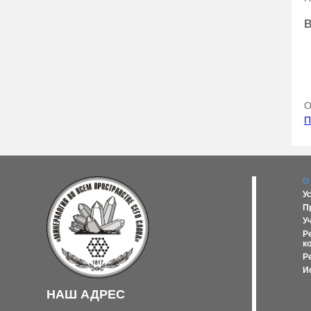
В
О
П
О
У
П
У
Р
к
Р
И
НАШ АДРЕС