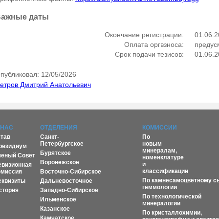
ажные даты
Окончание регистрации:
01.06.
Оплата оргвзноса:
предус
Срок подачи тезисов:
01.06.
публиковал: 12/05/2026
етров Дмитрий Анатольевич
 НАС
ОТДЕЛЕНИЯ
КОМИССИИ
став
Санкт-
По
Петербургское
новым
резидиум
минералам,
Бурятское
ченый Совет
номенклатуре
Воронежское
и
евизионная
классификации
омиссия
Восточно-Сибирское
По камнесамоцветному с
еквизиты
Дальневосточное
геммологии
стория
Западно-Сибирское
По технологической
Ильменское
минералогии
Казанское
По кристаллохимии,
Камчатское