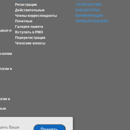
Регистрация
ЗАПИСКИ РМО
Действительные
БИБЛИОТЕКА
Члены-корреспонденты
КОНФЕРЕНЦИИ
Почетные
ЛИЧНЫЙ КАБИНЕТ
Галерея памяти
ырью и
Вступить в РМО
Перерегистрация
Членские взносы
оскопии
логии и
огии и
ным
чшить Ваше
Принять