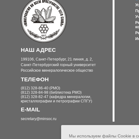
У
П
У
Р
к
Р
И
НАШ АДРЕС
199106, Санкт-Петербург, 21 линия, д. 2,
Санкт-Петербургский горный университет
Российское минералогическое общество
ТЕЛЕФОН
(812) 328-86-40 (РМО)
(812) 328-84-98 (библиотека РМО)
(812) 328-82-47 (кафедра минералогии,
кристаллографии и петрографии СПГУ)
E-MAIL
secretary@minsoc.ru
Мы используем файлы Cookie в с