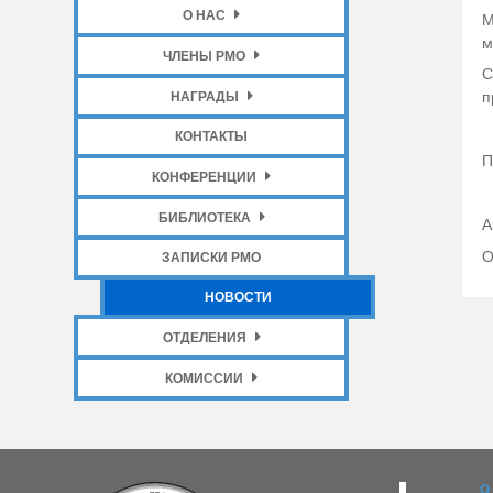
О НАС
М
м
ЧЛЕНЫ РМО
С
п
НАГРАДЫ
КОНТАКТЫ
П
КОНФЕРЕНЦИИ
БИБЛИОТЕКА
А
О
ЗАПИСКИ РМО
НОВОСТИ
ОТДЕЛЕНИЯ
КОМИССИИ
О