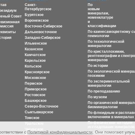
став
Санкт-
По
Петербургское
новым
резидиум
минералам,
Бурятское
ченый Совет
номенклатуре
Воронежское
и
евизионная
классификации
омиссия
Восточно-Сибирское
По камнесамоцветному с
еквизиты
Дальневосточное
геммологии
стория
Западно-Сибирское
По технологической
Ильменское
минералогии
Казанское
По кристаллохимии,
Камчатское
рентгенографии и спектр
минералов
Карельское
По истории
Кольское
По экологической минера
Красноярское
геохимии
Московское
По экспериментальной
Пермское
минералогии
Приморское
По преподаванию
Ростовское
По музеям
Башкирское
По органической минерал
Северо-Восточное
биоминералогии
Сыктывкарское
По флюидным и расплав
включениям в минералах
Томское
По физическим методам
Уральское
исследования минералов
Читинское
оответствии с
Политикой конфиденциальности
. Они помогают улу
По современному