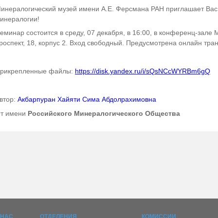
инералогический музей имени А.Е. Ферсмана РАН приглашает Вас
инералогии!
еминар состоится в среду, 07 декабря, в 16:00, в конференц-зале
роспект, 18, корпус 2. Вход свободный. Предусмотрена онлайн тра
рикрепленные файлы:
https://disk.yandex.ru/i/sQsNCcWYRBm6gQ
втор:
Акбарпуран Хайяти Сима Абдолрахимовна
т имени
Российского Минералогического Общества
 НАС
ОТДЕЛЕНИЯ
КОМИССИИ