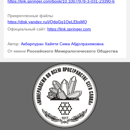
https://link.springer.com/book/10.1007/978-3-031-23390-6
Прикрепленные файлы:
https://disk.yandex.ru/i/QdqGq1OeLEbsMQ
Официальный сайт:
https://link.springer.com
Автор:
Акбарпуран Хайяти Сима Абдолрахимовна
От имени
Российского Минералогического Общества