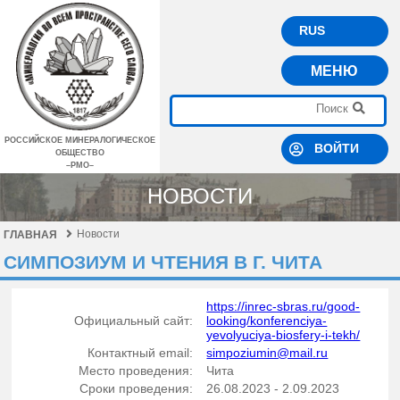
RUS
МЕНЮ
РОССИЙСКОЕ МИНЕРАЛОГИЧЕСКОЕ
ВОЙТИ
ОБЩЕСТВО
–РМО–
НОВОСТИ
Новости
ГЛАВНАЯ
СИМПОЗИУМ И ЧТЕНИЯ В Г. ЧИТА
https://inrec-sbras.ru/good-
Официальный сайт:
looking/konferenciya-
yevolyuciya-biosfery-i-tekh/
Контактный email:
simpoziumin@mail.ru
Место проведения:
Чита
Сроки проведения:
26.08.2023 - 2.09.2023