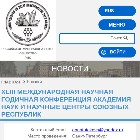
RUS
МЕНЮ
РОССИЙСКОЕ МИНЕРАЛОГИЧЕСКОЕ
ВОЙТИ
ОБЩЕСТВО
–РМО–
НОВОСТИ
Новости
ГЛАВНАЯ
XLIII МЕЖДУНАРОДНАЯ НАУЧНАЯ
ГОДИЧНАЯ КОНФЕРЕНЦИЯ АКАДЕМИЯ
НАУК И НАУЧНЫЕ ЦЕНТРЫ СОЮЗНЫХ
РЕСПУБЛИК
Контактный email:
annatutakova@yandex.ru
Место проведения:
Санкт-Петербург