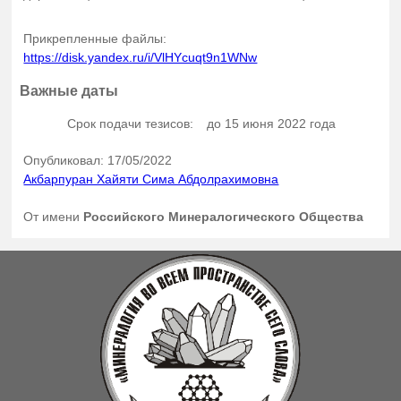
Прикрепленные файлы:
https://disk.yandex.ru/i/VlHYcuqt9n1WNw
Важные даты
Срок подачи тезисов:
до 15 июня 2022 года
Опубликовал: 17/05/2022
Акбарпуран Хайяти Сима Абдолрахимовна
От имени
Российского Минералогического Общества