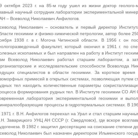
9 октября 2023 г. на 85-м году ушел из жизни доктор геолого-
лавный научный сотрудник лаборатории экспериментальной мин
АН – Всеволод Николаевич Анфилогов.
севолод Николаевич – основатель и первый директор Институ
бласти геохимии и физико-химической петрологии, автор более 25
оября 1938 г. в г. Могоча Читинской области. В 1956 г. он по
еологоразведочный факультет, который окончил в 1961 г. по сп
олезных ископаемых и был направлен на работу в Институт геохим
ам Всеволод Николаевич работал старшим лаборантом, а за
рганизаторские и исследовательские способности Всеволода Ни
едущих специалистов в области геохимии. За короткое время
зоморфных примесей в открытых системах, позволяющая путем ст
удных тел находить количественные параметры сокристаллизац
роцесса формирования рудных тел. В Институте геохимии СО АН 
овременная лаборатория экспериментальной геохимии и выпо
инералообразующие процессы в гидротермальных системах. В 1968
 1971 г. В.Н. Анфилогов переехал на Урал и стал старшим научны
.Н. Заварицкого УНЦ АН СССР (г. Свердловск), где вскоре возгл
удогенеза. В 1982 г. защитил диссертацию на соискание степени до
севолод Николаевич был назначен директором Ильменского госуда