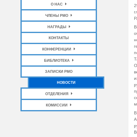
О НАС
2
г
ЧЛЕНЫ РМО
Р
В
НАГРАДЫ
о
КОНТАКТЫ
н
г
КОНФЕРЕНЦИИ
п
Т
БИБЛИОТЕКА
О
ЗАПИСКИ РМО
в
и
НОВОСТИ
р
п
ОТДЕЛЕНИЯ
с
м
КОМИССИИ
В
А
р
В