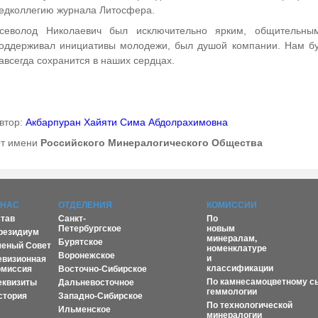
едколлегию журнала Литосфера.
севолод Николаевич был исключительно ярким, общительны
оддерживал инициативы молодежи, был душой компании. Нам буд
авсегда сохранится в наших сердцах.
втор:
Акбарпуран Хайяти Сима Абдолрахимовна
т имени
Российского Минералогического Общества
 НАС
ОТДЕЛЕНИЯ
КОМИССИИ
став
Санкт-
По
Петербургское
новым
резидиум
минералам,
Бурятское
ченый Совет
номенклатуре
Воронежское
и
евизионная
классификации
омиссия
Восточно-Сибирское
По камнесамоцветному с
еквизиты
Дальневосточное
геммологии
стория
Западно-Сибирское
По технологической
Ильменское
минералогии