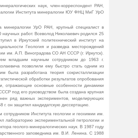
минералогических наук, член-корреспондент РАН,
ералогии Института минералогии ЮУ ФНЦ МиГ УрО
та минералогии УрО РАН, крупный специалист в
0 научных работ. Всеволод Николаевич родился 25
ступил в Иркутский политехнический институт на
ециальности Геология и разведка месторождений
ии им. А.П. Виноградова СО АН СССР (г. Иркутск).
тем младшим научным сотрудником до 1963 г.
колаевича позволили ему быстро стать одним из
 им была разработана теория сокристаллизации
атистической обработки результатов опробования
ии, отражающие основные особенности динамики
СССР под его руководством была создана крупная
лнен ряд важных экспериментов, моделирующих
 г. он защитил кандидатскую диссертацию.
м сотрудником Института геологии и геохимии им.
авил лабораторию экспериментальной петрологии и
ктора геолого-минералогических наук. В 1987 году
рственного заповедника им. В.И. Ленина. С 1988