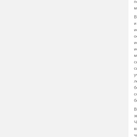
п
м
В
и
и
о
и
и
м
с
с
у
л
б
с
б
В
з
Ч
в
ч