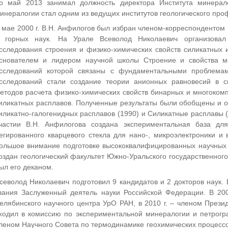
о май 2013 занимал должность директора Института минерал
инералогии стал одним из ведущих институтов геологического про
 мае 2000 г. В.Н. Анфилогов был избран членом-корреспондентом
 горных наук. На Урале Всеволод Николаевич организовал
сследования строения и физико-химических свойств силикатных 
снователем и лидером научной школы Строение и свойства ма
сследований которой связаны с фундаментальными проблемам
сследований стали создание теории анионных равновесий в си
етодов расчета физико-химических свойств бинарных и многоком
иликатных расплавов. Полученные результаты были обобщены и о
иликатно-галогенидных расплавов (1990) и Силикатные расплавы 
частии В.Н. Анфилогова создана экспериментальная база для
егированного кварцевого стекла для нано-, микроэлектроники и
ольшое внимание подготовке высококвалифицированных научных к
оздан геологический факультет Южно-Уральского государственного 
ыл его деканом.
севолод Николаевич подготовил 9 кандидатов и 2 докторов наук. 
вания Заслуженный деятель науки Российской Федерации. В 20
елябинского научного центра УрО РАН, в 2010 г. – членом Прези
ходил в комиссию по экспериментальной минералогии и петрогр
леном Научного Совета по термодинамике геохимических процессов