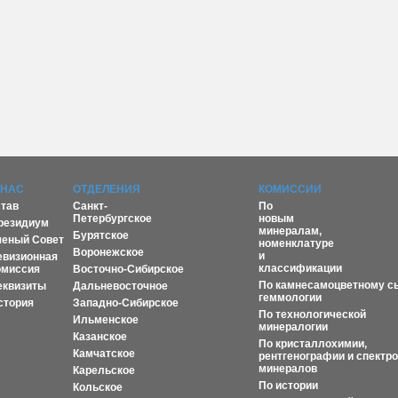
 НАС
ОТДЕЛЕНИЯ
КОМИССИИ
став
Санкт-
По
Петербургское
новым
резидиум
минералам,
Бурятское
ченый Совет
номенклатуре
Воронежское
и
евизионная
классификации
омиссия
Восточно-Сибирское
По камнесамоцветному с
еквизиты
Дальневосточное
геммологии
стория
Западно-Сибирское
По технологической
Ильменское
минералогии
Казанское
По кристаллохимии,
Камчатское
рентгенографии и спектр
минералов
Карельское
По истории
Кольское