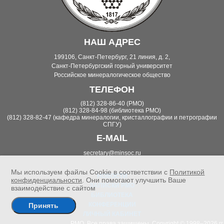
НАШ АДРЕС
199106, Санкт-Петербург, 21 линия, д. 2,
Санкт-Петербургский горный университет
Российское минералогическое общество
ТЕЛЕФОН
(812) 328-86-40 (РМО)
(812) 328-84-98 (библиотека РМО)
(812) 328-82-47 (кафедра минералогии, кристаллографии и петрографии
СПГУ)
E-MAIL
secretary@minsoc.ru
Мы используем файлы Cookie в соответствии с
Политикой
НОВОСТИ
конфиденциальности
. Они помогают улучшить Ваше
ЗАПИСКИ РМО
взаимодействие с сайтом
БИБЛИОТЕКА
КОНФЕРЕНЦИИ
Принять
ЛИЧНЫЙ КАБИНЕТ
РМО. Все права защищены. Copyright © 1998–2026 гг.