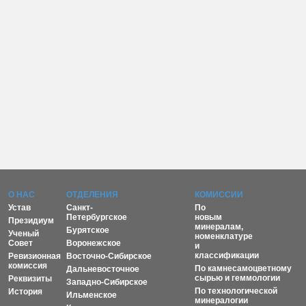
О НАС
ОТДЕЛЕНИЯ
КОМИССИИ
Устав
Санкт-
По
Петербургское
новым
Президиум
минералам,
Бурятское
Ученый
номенклатуре
Совет
Воронежское
и
классификации
Ревизионная
Восточно-Сибирское
комиссия
По камнесамоцветному
Дальневосточное
сырью и геммологии
Реквизиты
Западно-Сибирское
По технологической
История
Ильменское
минералогии