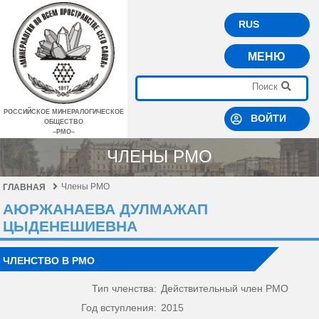
RUS
МЕНЮ
РОССИЙСКОЕ МИНЕРАЛОГИЧЕСКОЕ
ВОЙТИ
ОБЩЕСТВО
–РМО–
ЧЛЕНЫ РМО
Члены РМО
ГЛАВНАЯ
АЮРЖАНАЕВА ДУЛМАЖАП
ЦЫДЕНЕШИЕВНА
ЧЛЕНСТВО В РМО
Тип членства:
Действительный член РМО
Год вступления:
2015