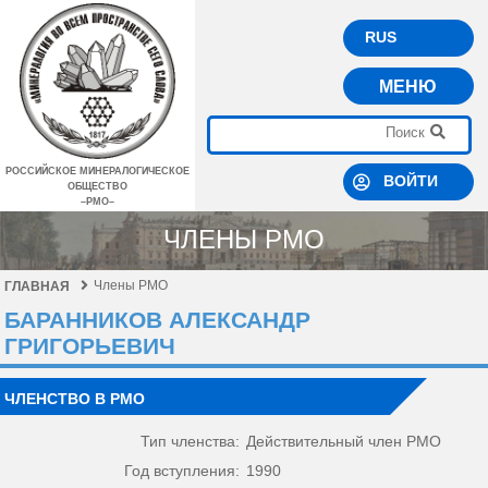
RUS
МЕНЮ
РОССИЙСКОЕ МИНЕРАЛОГИЧЕСКОЕ
ВОЙТИ
ОБЩЕСТВО
–РМО–
ЧЛЕНЫ РМО
Члены РМО
ГЛАВНАЯ
БАРАННИКОВ АЛЕКСАНДР
ГРИГОРЬЕВИЧ
ЧЛЕНСТВО В РМО
Тип членства:
Действительный член РМО
Год вступления:
1990