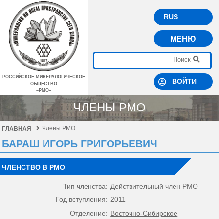
RUS
МЕНЮ
РОССИЙСКОЕ МИНЕРАЛОГИЧЕСКОЕ
ВОЙТИ
ОБЩЕСТВО
–РМО–
ЧЛЕНЫ РМО
Члены РМО
ГЛАВНАЯ
БАРАШ ИГОРЬ ГРИГОРЬЕВИЧ
ЧЛЕНСТВО В РМО
Тип членства:
Действительный член РМО
Год вступления:
2011
Отделение:
Восточно-Сибирское