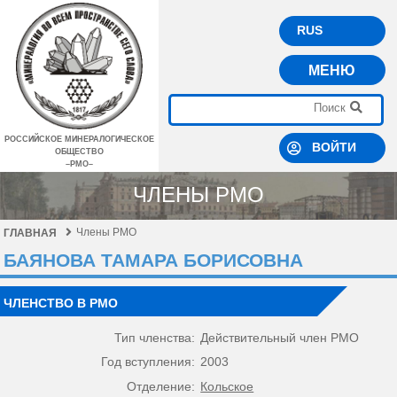
RUS
МЕНЮ
РОССИЙСКОЕ МИНЕРАЛОГИЧЕСКОЕ
ВОЙТИ
ОБЩЕСТВО
–РМО–
ЧЛЕНЫ РМО
Члены РМО
ГЛАВНАЯ
БАЯНОВА ТАМАРА БОРИСОВНА
ЧЛЕНСТВО В РМО
Тип членства:
Действительный член РМО
Год вступления:
2003
Отделение:
Кольское