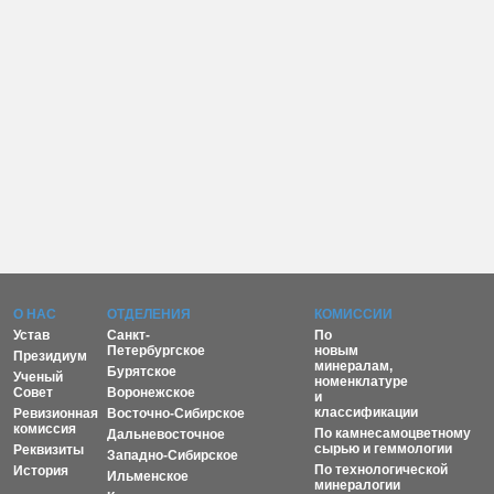
О НАС
ОТДЕЛЕНИЯ
КОМИССИИ
Устав
Санкт-
По
Петербургское
новым
Президиум
минералам,
Бурятское
Ученый
номенклатуре
Совет
Воронежское
и
классификации
Ревизионная
Восточно-Сибирское
комиссия
По камнесамоцветному
Дальневосточное
сырью и геммологии
Реквизиты
Западно-Сибирское
По технологической
История
Ильменское
минералогии