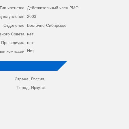
Тип членства:
Действительный член РМО
д вступления:
2003
Отделение:
Восточно-Сибирское
еного Совета:
нет
 Президиума:
нет
Нет
лен комиссий:
Страна:
Россия
Город:
Иркутск