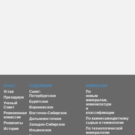
О НАС
ОТДЕЛЕНИЯ
КОМИССИИ
Устав
Санкт-
По
Петербургское
новым
Президиум
минералам,
Бурятское
Ученый
номенклатуре
Совет
Воронежское
и
классификации
Ревизионная
Восточно-Сибирское
комиссия
По камнесамоцветному
Дальневосточное
сырью и геммологии
Реквизиты
Западно-Сибирское
По технологической
История
Ильменское
минералогии