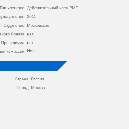
Тип членства:
Действительный член РМО
д вступления:
2011
Отделение:
Московское
еного Совета:
нет
 Президиума:
нет
Нет
лен комиссий:
Страна:
Россия
Город:
Москва