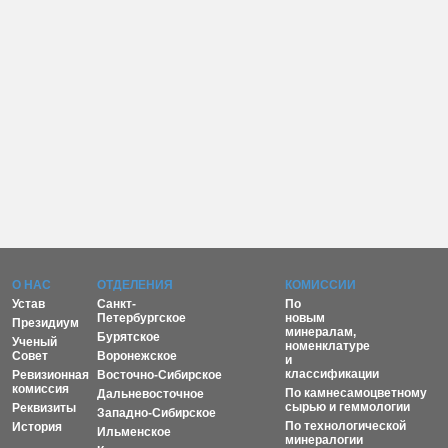
О НАС
ОТДЕЛЕНИЯ
КОМИССИИ
Устав
Санкт-
По
Петербургское
новым
Президиум
минералам,
Бурятское
Ученый
номенклатуре
Совет
Воронежское
и
классификации
Ревизионная
Восточно-Сибирское
комиссия
По камнесамоцветному
Дальневосточное
сырью и геммологии
Реквизиты
Западно-Сибирское
По технологической
История
Ильменское
минералогии