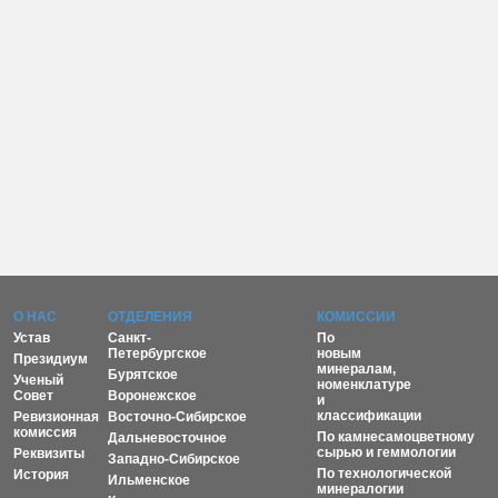
О НАС
ОТДЕЛЕНИЯ
КОМИССИИ
Устав
Санкт-
По
Петербургское
новым
Президиум
минералам,
Бурятское
Ученый
номенклатуре
Совет
Воронежское
и
классификации
Ревизионная
Восточно-Сибирское
комиссия
По камнесамоцветному
Дальневосточное
сырью и геммологии
Реквизиты
Западно-Сибирское
По технологической
История
Ильменское
минералогии