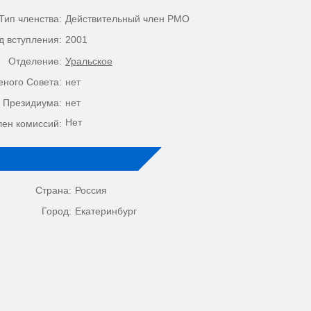
Тип членства:
Действительный член РМО
д вступления:
2001
Отделение:
Уральское
еного Совета:
нет
 Президиума:
нет
Нет
лен комиссий:
Страна:
Россия
Город:
Екатеринбург