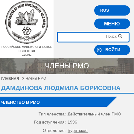
RUS
МЕНЮ
РОССИЙСКОЕ МИНЕРАЛОГИЧЕСКОЕ
ВОЙТИ
ОБЩЕСТВО
–РМО–
ЧЛЕНЫ РМО
Члены РМО
ГЛАВНАЯ
ДАМДИНОВА ЛЮДМИЛА БОРИСОВНА
ЧЛЕНСТВО В РМО
Тип членства:
Действительный член РМО
Год вступления:
1996
Отделение:
Бурятское