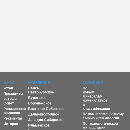
О НАС
ОТДЕЛЕНИЯ
КОМИССИИ
Устав
Санкт-
По
Петербургское
новым
Президиум
минералам,
Бурятское
Ученый
номенклатуре
Совет
Воронежское
и
классификации
Ревизионная
Восточно-Сибирское
комиссия
По камнесамоцветному
Дальневосточное
сырью и геммологии
Реквизиты
Западно-Сибирское
По технологической
История
Ильменское
минералогии