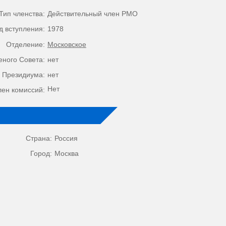
Тип членства:
Действительный член РМО
д вступления:
1978
Отделение:
Московское
еного Совета:
нет
 Президиума:
нет
Нет
лен комиссий:
Страна:
Россия
Город:
Москва