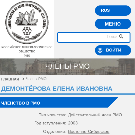
RUS
МЕНЮ
РОССИЙСКОЕ МИНЕРАЛОГИЧЕСКОЕ
ВОЙТИ
ОБЩЕСТВО
–РМО–
ЧЛЕНЫ РМО
Члены РМО
ГЛАВНАЯ
ДЕМОНТЁРОВА ЕЛЕНА ИВАНОВНА
ЧЛЕНСТВО В РМО
Тип членства:
Действительный член РМО
Год вступления:
2003
Отделение:
Восточно-Сибирское