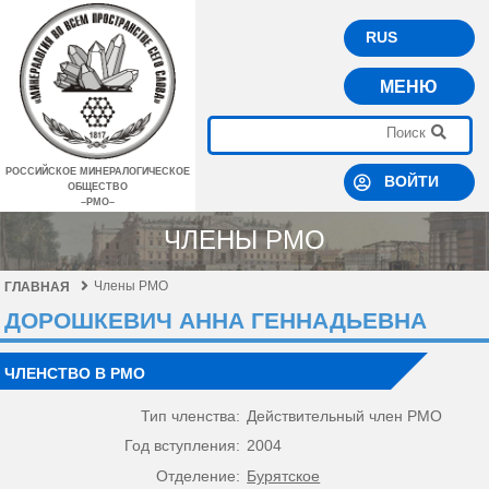
RUS
МЕНЮ
РОССИЙСКОЕ МИНЕРАЛОГИЧЕСКОЕ
ВОЙТИ
ОБЩЕСТВО
–РМО–
ЧЛЕНЫ РМО
Члены РМО
ГЛАВНАЯ
ДОРОШКЕВИЧ АННА ГЕННАДЬЕВНА
ЧЛЕНСТВО В РМО
Тип членства:
Действительный член РМО
Год вступления:
2004
Отделение:
Бурятское