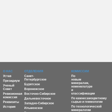
О НАС
ОТДЕЛЕНИЯ
КОМИССИИ
Устав
Санкт-
По
Петербургское
новым
Президиум
минералам,
Бурятское
Ученый
номенклатуре
Совет
Воронежское
и
классификации
Ревизионная
Восточно-Сибирское
комиссия
По камнесамоцветному
Дальневосточное
сырью и геммологии
Реквизиты
Западно-Сибирское
По технологической
История
Ильменское
минералогии