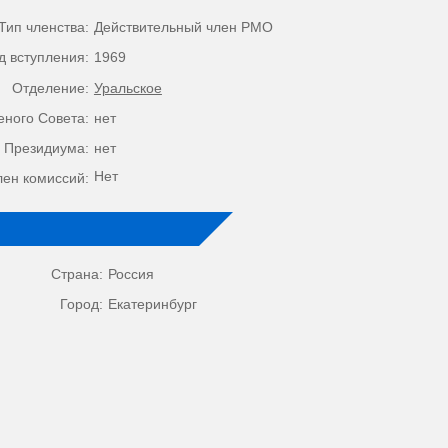
Тип членства:
Действительный член РМО
д вступления:
1969
Отделение:
Уральское
еного Совета:
нет
 Президиума:
нет
Нет
лен комиссий:
Страна:
Россия
Город:
Екатеринбург