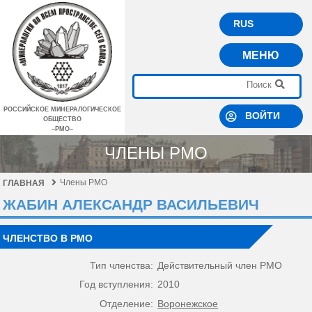
RUS
МЕНЮ
РОССИЙСКОЕ МИНЕРАЛОГИЧЕСКОЕ
ВОЙТИ
ОБЩЕСТВО
–РМО–
ЧЛЕНЫ РМО
Члены РМО
ГЛАВНАЯ
ЖАБИН АЛЕКСАНДР ВАСИЛЬЕВИЧ
ЧЛЕНСТВО В РМО
Тип членства:
Действительный член РМО
Год вступления:
2010
Отделение:
Воронежское