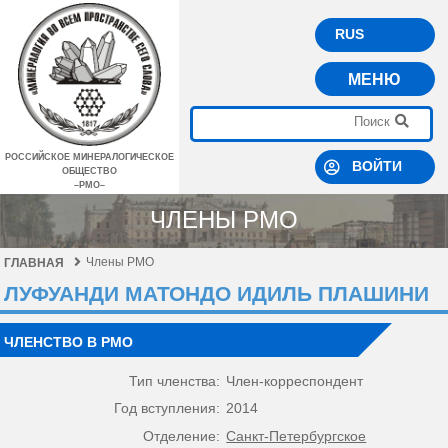
RUS
МЕНЮ
РОССИЙСКОЕ МИНЕРАЛОГИЧЕСКОЕ
ВОЙТИ
ОБЩЕСТВО
–РМО–
ЧЛЕНЫ РМО
Члены РМО
ГЛАВНАЯ
ЛУФУАНДИ МАТОНДО ИДИЛЬ ПЛАШИНИ
ЧЛЕНСТВО В РМО
Тип членства:
Член-корреспондент
Год вступления:
2014
Отделение:
Санкт-Петербургское