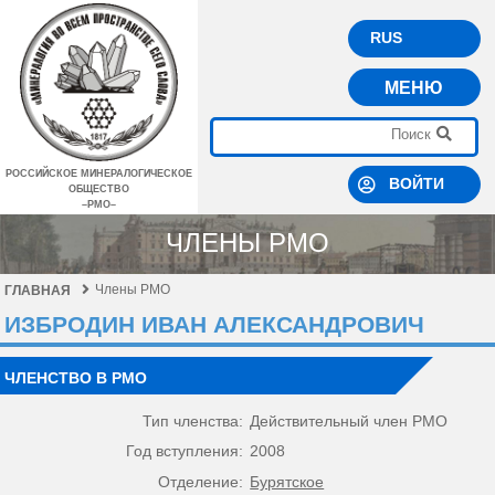
RUS
МЕНЮ
РОССИЙСКОЕ МИНЕРАЛОГИЧЕСКОЕ
ВОЙТИ
ОБЩЕСТВО
–РМО–
ЧЛЕНЫ РМО
Члены РМО
ГЛАВНАЯ
ИЗБРОДИН ИВАН АЛЕКСАНДРОВИЧ
ЧЛЕНСТВО В РМО
Тип членства:
Действительный член РМО
Год вступления:
2008
Отделение:
Бурятское