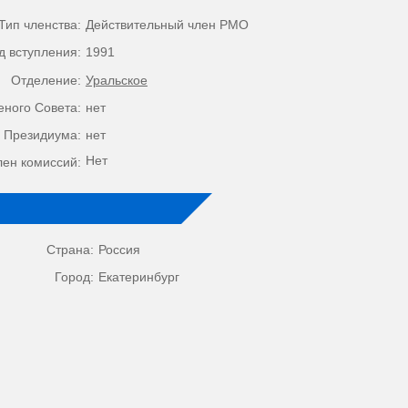
Тип членства:
Действительный член РМО
д вступления:
1991
Отделение:
Уральское
еного Совета:
нет
 Президиума:
нет
Нет
лен комиссий:
Страна:
Россия
Город:
Екатеринбург