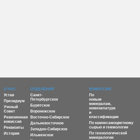
О НАС
ОТДЕЛЕНИЯ
КОМИССИИ
Устав
Санкт-
По
Петербургское
новым
Президиум
минералам,
Бурятское
Ученый
номенклатуре
Совет
Воронежское
и
классификации
Ревизионная
Восточно-Сибирское
комиссия
По камнесамоцветному
Дальневосточное
сырью и геммологии
Реквизиты
Западно-Сибирское
По технологической
История
Ильменское
минералогии