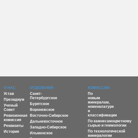
О НАС
ОТДЕЛЕНИЯ
КОМИССИИ
Устав
Санкт-
По
Петербургское
новым
Президиум
минералам,
Бурятское
Ученый
номенклатуре
Совет
Воронежское
и
классификации
Ревизионная
Восточно-Сибирское
комиссия
По камнесамоцветному
Дальневосточное
сырью и геммологии
Реквизиты
Западно-Сибирское
По технологической
История
Ильменское
минералогии