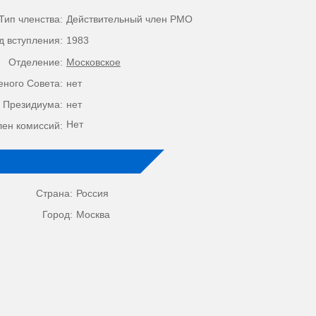
Тип членства:
Действительный член РМО
д вступления:
1983
Отделение:
Московское
еного Совета:
нет
 Президиума:
нет
Нет
лен комиссий:
Страна:
Россия
Город:
Москва