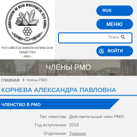
RUS
МЕНЮ
РОССИЙСКОЕ МИНЕРАЛОГИЧЕСКОЕ
ВОЙТИ
ОБЩЕСТВО
–РМО–
ЧЛЕНЫ РМО
Члены РМО
ГЛАВНАЯ
КОРНЕВА АЛЕКСАНДРА ПАВЛОВНА
ЧЛЕНСТВО В РМО
Тип членства:
Действительный член РМО
Год вступления:
2018
Отделение:
Томское