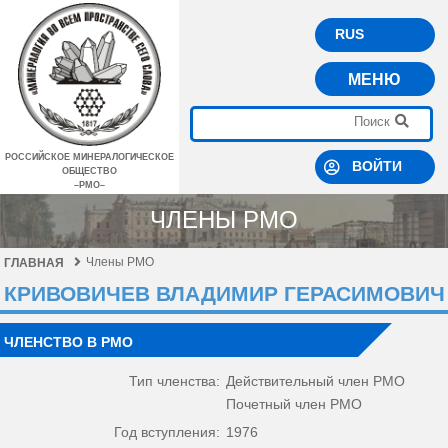
RUS
МЕНЮ
РОССИЙСКОЕ МИНЕРАЛОГИЧЕСКОЕ
ВОЙТИ
ОБЩЕСТВО
–РМО–
ЧЛЕНЫ РМО
Члены РМО
ГЛАВНАЯ
КРИВОВИЧЕВ ВЛАДИМИР ГЕРАСИМОВИЧ
ЧЛЕНСТВО В РМО
Тип членства:
Действительный член РМО
Почетный член РМО
Год вступления:
1976