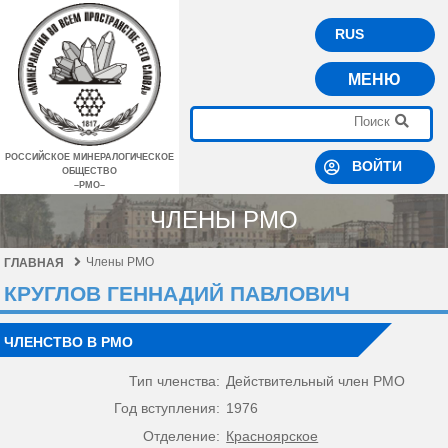
RUS
МЕНЮ
РОССИЙСКОЕ МИНЕРАЛОГИЧЕСКОЕ
ВОЙТИ
ОБЩЕСТВО
–РМО–
ЧЛЕНЫ РМО
Члены РМО
ГЛАВНАЯ
КРУГЛОВ ГЕННАДИЙ ПАВЛОВИЧ
ЧЛЕНСТВО В РМО
Тип членства:
Действительный член РМО
Год вступления:
1976
Отделение:
Красноярское