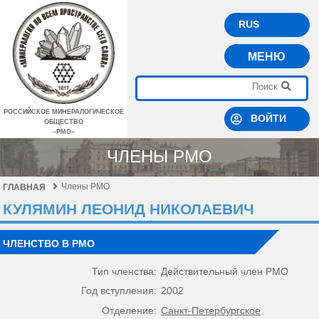
RUS
МЕНЮ
РОССИЙСКОЕ МИНЕРАЛОГИЧЕСКОЕ
ВОЙТИ
ОБЩЕСТВО
–РМО–
ЧЛЕНЫ РМО
Члены РМО
ГЛАВНАЯ
КУЛЯМИН ЛЕОНИД НИКОЛАЕВИЧ
ЧЛЕНСТВО В РМО
Тип членства:
Действительный член РМО
Год вступления:
2002
Отделение:
Санкт-Петербургское