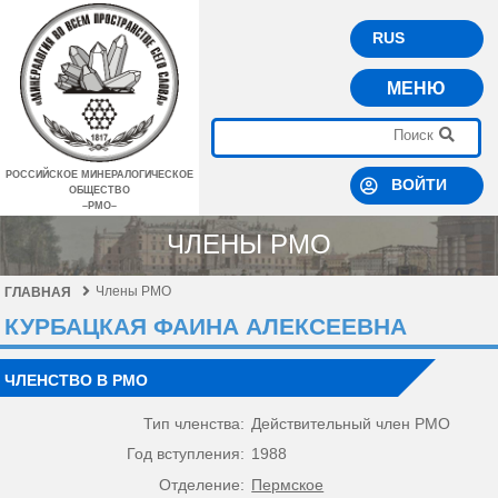
RUS
МЕНЮ
РОССИЙСКОЕ МИНЕРАЛОГИЧЕСКОЕ
ВОЙТИ
ОБЩЕСТВО
–РМО–
ЧЛЕНЫ РМО
Члены РМО
ГЛАВНАЯ
КУРБАЦКАЯ ФАИНА АЛЕКСЕЕВНА
ЧЛЕНСТВО В РМО
Тип членства:
Действительный член РМО
Год вступления:
1988
Отделение:
Пермское