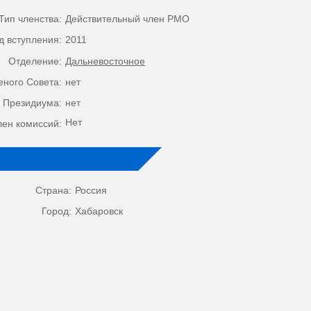
Тип членства:
Действительный член РМО
д вступления:
2011
Отделение:
Дальневосточное
еного Совета:
нет
 Президиума:
нет
Нет
лен комиссий:
Страна:
Россия
Город:
Хабаровск