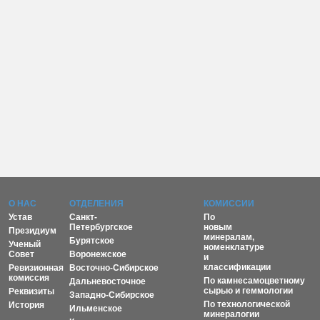
О НАС
ОТДЕЛЕНИЯ
КОМИССИИ
Устав
Санкт-
По
Петербургское
новым
Президиум
минералам,
Бурятское
Ученый
номенклатуре
Совет
Воронежское
и
классификации
Ревизионная
Восточно-Сибирское
комиссия
По камнесамоцветному
Дальневосточное
сырью и геммологии
Реквизиты
Западно-Сибирское
По технологической
История
Ильменское
минералогии