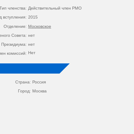
Тип членства:
Действительный член РМО
д вступления:
2015
Отделение:
Московское
еного Совета:
нет
 Президиума:
нет
Нет
лен комиссий:
Страна:
Россия
Город:
Москва