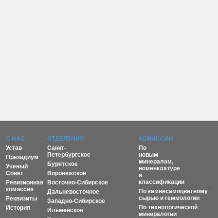
О НАС
ОТДЕЛЕНИЯ
КОМИССИИ
Устав
Санкт-
По
Петербургское
новым
Президиум
минералам,
Бурятское
Ученый
номенклатуре
Совет
Воронежское
и
классификации
Ревизионная
Восточно-Сибирское
комиссия
По камнесамоцветному
Дальневосточное
сырью и геммологии
Реквизиты
Западно-Сибирское
По технологической
История
Ильменское
минералогии