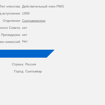
Тип членства:
Действительный член РМО
д вступления:
1999
Отделение:
Сыктывкарское
еного Совета:
нет
 Президиума:
нет
Нет
лен комиссий:
Страна:
Россия
Город:
Сыктывкар