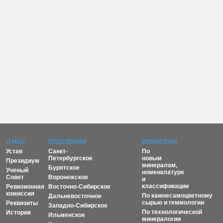
О НАС
ОТДЕЛЕНИЯ
КОМИССИИ
Устав
Санкт-
По
Петербургское
новым
Президиум
минералам,
Бурятское
Ученый
номенклатуре
Совет
Воронежское
и
классификации
Ревизионная
Восточно-Сибирское
комиссия
По камнесамоцветному
Дальневосточное
сырью и геммологии
Реквизиты
Западно-Сибирское
По технологической
История
Ильменское
минералогии