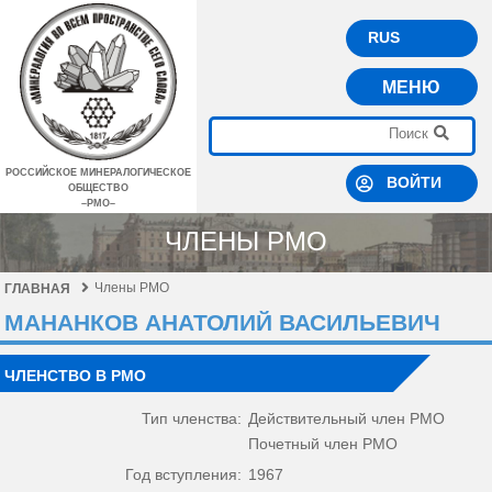
RUS
МЕНЮ
РОССИЙСКОЕ МИНЕРАЛОГИЧЕСКОЕ
ВОЙТИ
ОБЩЕСТВО
–РМО–
ЧЛЕНЫ РМО
Члены РМО
ГЛАВНАЯ
МАНАНКОВ АНАТОЛИЙ ВАСИЛЬЕВИЧ
ЧЛЕНСТВО В РМО
Тип членства:
Действительный член РМО
Почетный член РМО
Год вступления:
1967