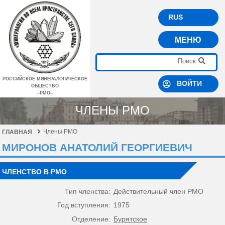
RUS
МЕНЮ
РОССИЙСКОЕ МИНЕРАЛОГИЧЕСКОЕ
ВОЙТИ
ОБЩЕСТВО
–РМО–
ЧЛЕНЫ РМО
Члены РМО
ГЛАВНАЯ
МИРОНОВ АНАТОЛИЙ ГЕОРГИЕВИЧ
ЧЛЕНСТВО В РМО
Тип членства:
Действительный член РМО
Год вступления:
1975
Отделение:
Бурятское