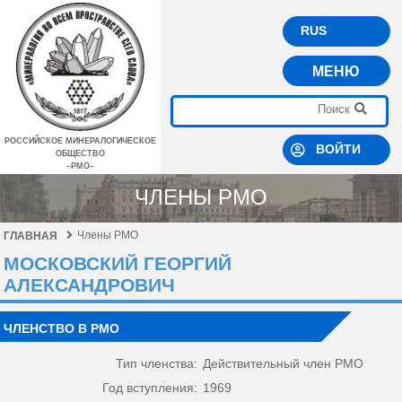
RUS
МЕНЮ
РОССИЙСКОЕ МИНЕРАЛОГИЧЕСКОЕ
ВОЙТИ
ОБЩЕСТВО
–РМО–
ЧЛЕНЫ РМО
Члены РМО
ГЛАВНАЯ
МОСКОВСКИЙ ГЕОРГИЙ
АЛЕКСАНДРОВИЧ
ЧЛЕНСТВО В РМО
Тип членства:
Действительный член РМО
Год вступления:
1969