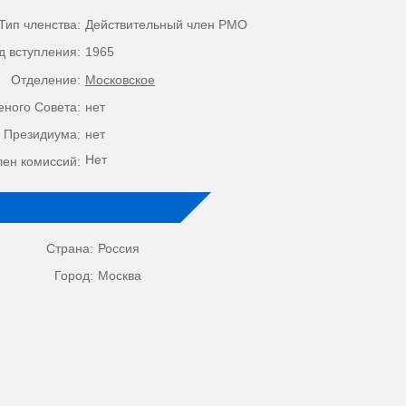
Тип членства:
Действительный член РМО
д вступления:
1965
Отделение:
Московское
еного Совета:
нет
 Президиума:
нет
Нет
лен комиссий:
Страна:
Россия
Город:
Москва