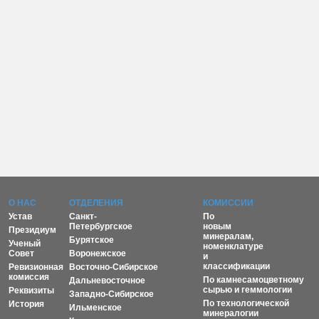
О НАС
ОТДЕЛЕНИЯ
КОМИССИИ
Устав
Санкт-
По
Петербургское
новым
Президиум
минералам,
Бурятское
Ученый
номенклатуре
Совет
Воронежское
и
классификации
Ревизионная
Восточно-Сибирское
комиссия
По камнесамоцветному
Дальневосточное
сырью и геммологии
Реквизиты
Западно-Сибирское
По технологической
История
Ильменское
минералогии