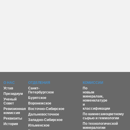
О НАС
ОТДЕЛЕНИЯ
КОМИССИИ
Устав
Санкт-
По
Петербургское
новым
Президиум
минералам,
Бурятское
Ученый
номенклатуре
Совет
Воронежское
и
классификации
Ревизионная
Восточно-Сибирское
комиссия
По камнесамоцветному
Дальневосточное
сырью и геммологии
Реквизиты
Западно-Сибирское
По технологической
История
Ильменское
минералогии