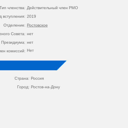
Тип членства:
Действительный член РМО
д вступления:
2019
Отделение:
Ростовское
еного Совета:
нет
 Президиума:
нет
Нет
лен комиссий:
Страна:
Россия
Город:
Ростов-на-Дону